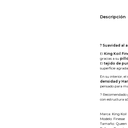
Descripción
? Suavidad al a
El
King Koil Fi
gracias a su
pill
El
tejido de pu
superficie agrad
En su interior, e
densidad y Ha
pensado para man
? Recomendado pa
con estructura só
Marca: King Koil
Modelo: Finesse
Tamaño: Queen