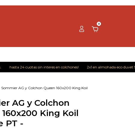
0
asta 24 cuotas sin interes en colchones!
2x1 en almohada eco duvet 90x 50
Sommier AG y Colchon Queen 160x200 King Koil
er AG y Colchon
160x200 King Koil
e PT -