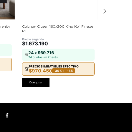
renity
Colchon Queen 160x200 King Koil Finesse
Colchon King 2
PT
Precio sugerido
$1.726.788
Precio sugerido
$1.673.190
24 x $71.
📅
24 x $69.716
24 cuotas sin 
📅
24 cuotas sin interés
PRECIOS IMB
🏆
$1.001.
PRECIOS IMBATIBLES EFECTIVO
🏆
$970.450
-30% + -15%
Comprar
Comprar