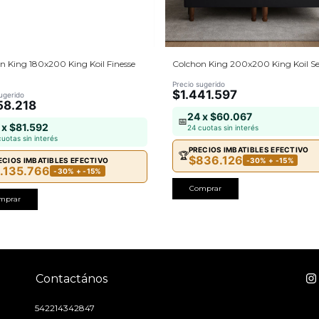
n King 180x200 King Koil Finesse
Colchon King 200x200 King Koil Se
Precio sugerido
$1.441.597
ugerido
58.218
24 x $60.067
📅
 x $81.592
24 cuotas sin interés
cuotas sin interés
PRECIOS IMBATIBLES EFECTIVO
🏆
$836.126
ECIOS IMBATIBLES EFECTIVO
-30% + -15%
1.135.766
-30% + -15%
Comprar
mprar
Contactános
542214342847