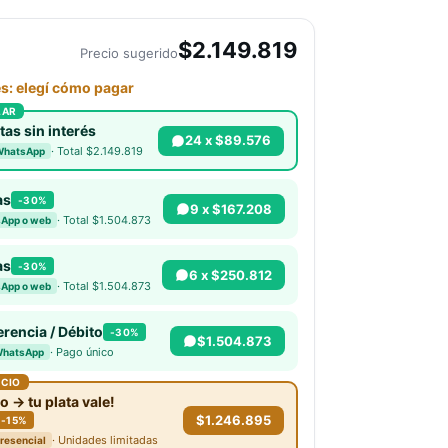
$2.149.819
Precio sugerido
es: elegí cómo pagar
LAR
tas sin interés
24 x $89.576
· Total $2.149.819
WhatsApp
as
-30%
9 x $167.208
· Total $1.504.873
App o web
as
-30%
6 x $250.812
· Total $1.504.873
App o web
erencia / Débito
-30%
$1.504.873
· Pago único
WhatsApp
ECIO
o → tu plata vale!
$1.246.895
 -15%
· Unidades limitadas
presencial