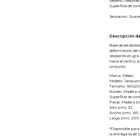
Relleno: Resorte
Superficie de con
Sensacion: Suave
Descripción de
Base de estabilid
deformación del 
resistente en gri
hacia el centro, 
conjunto.
Marca: Deseo
Modelo: Jacquar
Tamaño: 160x2
Nucleo: Madera r
Superficie de con
Patas: Madera t
Alto (cm): 32
Ancho (cm): 160
Largo (cm): 200
*Disponible para
la entrega es de 