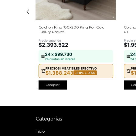
eseo Coral
Colchon King 180x200 King Koil Gold
Colcho
Luxury Pocket
PT
Precio sugerido
Precio s
$2.393.522
$1.9
24 x $99.730
24
15%
📅
📅
24 cuotas sin interés
24 
E
PRECIOS IMBATIBLES EFECTIVO
PR
🏆
🏆
$1.388.243
$
-30% + -15%
Comprar
Co
Categorías
Inicio