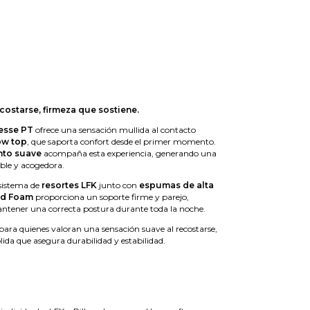
costarse, firmeza que sostiene.
nesse PT
ofrece una sensación mullida al contacto
ow top
, que saporta confort desde el primer momento.
nto suave
acompaña esta experiencia, generando una
able y acogedora.
l sistema de
resortes LFK
junto con
espumas de alta
rd Foam
proporciona un soporte firme y parejo,
tener una correcta postura durante toda la noche.
ra quienes valoran una sensación suave al recostarse,
lida que asegura durabilidad y estabilidad.