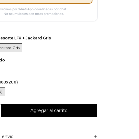
Promos por WhatsApp coordinadas por chat.
No acumulables con otras promociones.
esorte LFK + Jackard Gris
ackard Gris
ido
160x200)
0)
 envío