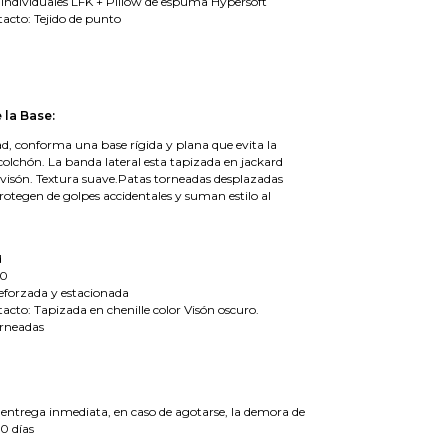
s individuales LFK + Pillow de espuma Hypersoft
tacto: Tejido de punto
 la Base:
ad, conforma una base rígida y plana que evita la
colchón. La banda lateral esta tapizada en jackard
s visón. Textura suave.Patas torneadas desplazadas
protegen de golpes accidentales y suman estilo al
d
00
eforzada y estacionada
tacto: Tapizada en chenille color Visón oscuro.
orneadas
 entrega inmediata, en caso de agotarse, la demora de
20 días