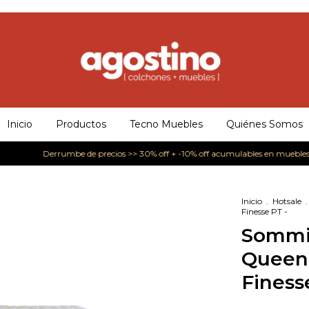
Inicio
Productos
Tecno Muebles
Quiénes Somos
Derrumbe de precios >> 30% off + -10% off acumulables en muebles.
h
Inicio
.
Hotsale
.
Finesse PT -
Sommi
Queen 
Finess