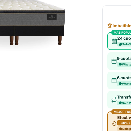
🏆 Imbatibl
MÁS POPU
24 cuo
Solo 
9 cuot
Whats
6 cuot
Whats
Transf
Solo 
MEJOR PR
Efectiv
-30% +
Solo 