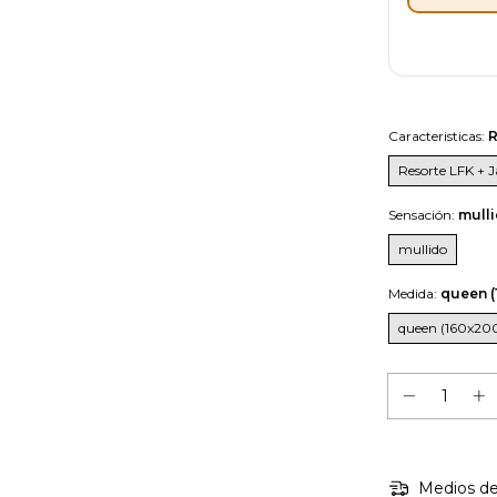
Caracteristicas:
R
Resorte LFK + J
Sensación:
mull
mullido
Medida:
queen (
queen (160x20
Medios de