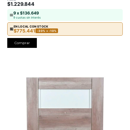
$1.229.844
9 x $136.649
📅
9 cuotas sin interés
EN LOCAL CON STOCK
🏪
$775.441
-30% + -10%
Comprar