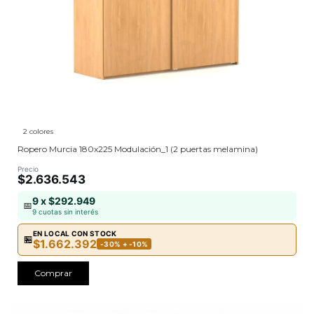
2 colores
Ropero Murcia 180x225 Modulación_1 (2 puertas melamina)
Precio
$2.636.543
9 x $292.949
📅
9 cuotas sin interés
EN LOCAL CON STOCK
🏪
$1.662.392
-30% + -10%
Comprar