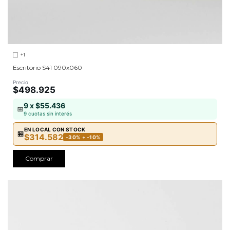
+1
Escritorio S41 090x060
Precio
$498.925
9 x $55.436
📅
9 cuotas sin interés
EN LOCAL CON STOCK
🏪
$314.582
-30% + -10%
Comprar