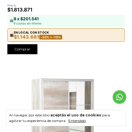
Precio
$1.813.871
9 x $201.541
📅
9 cuotas sin interés
EN LOCAL CON STOCK
🏪
$1.143.681
-30% + -10%
Comprar
Al navegar por este sitio
aceptás el uso de cookies
para
agilizar tu experiencia de compra.
Entendido