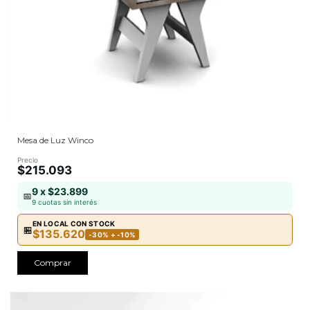
Mesa de Luz Winco
Precio
$215.093
9 x $23.899
📅
9 cuotas sin interés
EN LOCAL CON STOCK
🏪
$135.620
-30% + -10%
Comprar