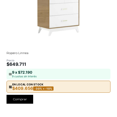
Ropero Linnea
Precio
$649.711
9 x $72.190
📅
9 cuotas sin interés
EN LOCAL CON STOCK
🏪
$409.656
-30% + -10%
Comprar