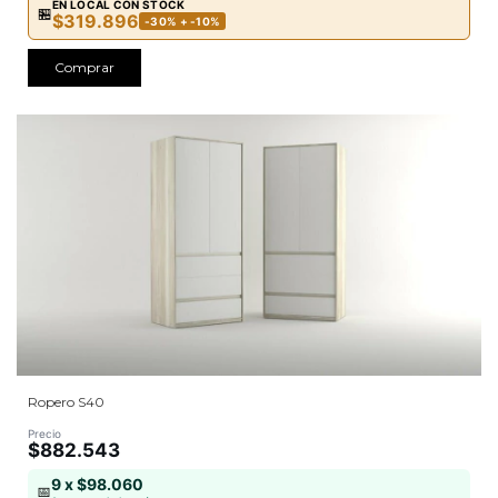
EN LOCAL CON STOCK
🏪
$319.896
-30% + -10%
Comprar
Ropero S40
Precio
$882.543
9 x $98.060
📅