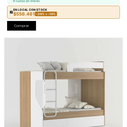
9 cuotas sin interés
EN LOCAL CON STOCK
🏪
$556.461
-30% + -10%
Comprar