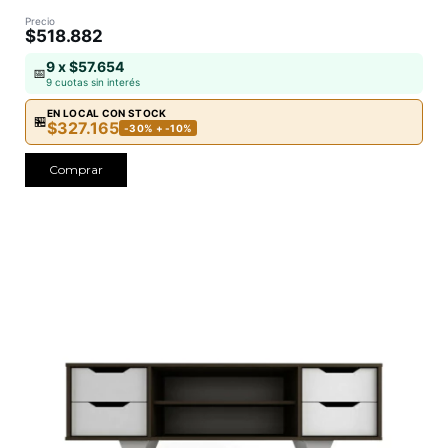
Precio
$518.882
9 x $57.654
📅
9 cuotas sin interés
EN LOCAL CON STOCK
🏪
$327.165
-30% + -10%
Comprar