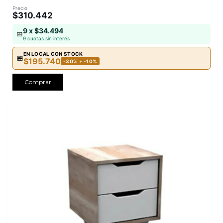
Precio
$310.442
9 x $34.494
📅
9 cuotas sin interés
EN LOCAL CON STOCK
🏪
$195.740
-30% + -10%
Comprar