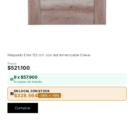
Respaldo Elite 132 cm. con led dimerizable Dakar
Precio
$521.100
9 x $57.900
📅
9 cuotas sin interés
EN LOCAL CON STOCK
🏪
$328.564
-30% + -10%
Comprar