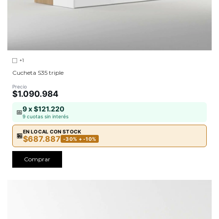
+1
Cucheta S35 triple
Precio
$1.090.984
9 x $121.220
📅
9 cuotas sin interés
EN LOCAL CON STOCK
🏪
$687.887
-30% + -10%
Comprar