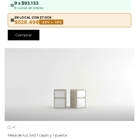
9 x $93.133
📅
9 cuotas sin interés
EN LOCAL CON STOCK
🏪
$528.498
-30% + -10%
Comprar
+1
Mesa de luz S43 1 cajon y 1 puerta