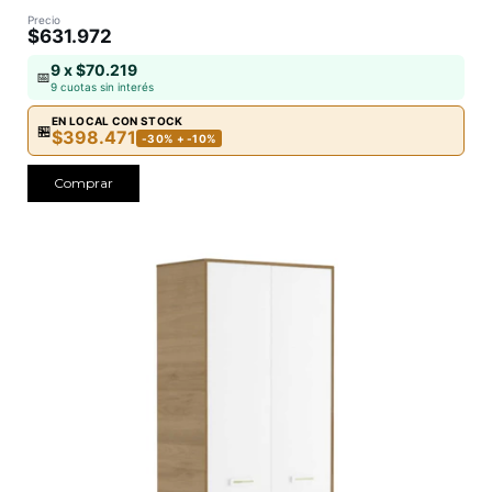
Precio
$631.972
9 x $70.219
📅
9 cuotas sin interés
EN LOCAL CON STOCK
🏪
$398.471
-30% + -10%
Comprar