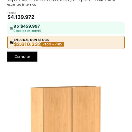
estantes internos
Precio
$4.139.972
9 x $459.997
📅
9 cuotas sin interés
EN LOCAL CON STOCK
🏪
$2.610.333
-30% + -10%
Comprar