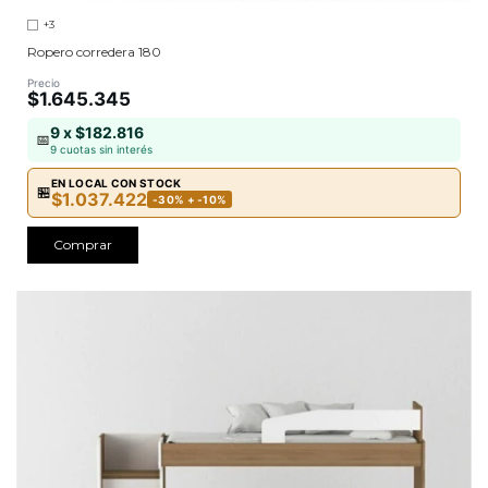
+3
Ropero corredera 180
Precio
$1.645.345
9 x $182.816
📅
9 cuotas sin interés
EN LOCAL CON STOCK
🏪
$1.037.422
-30% + -10%
Comprar