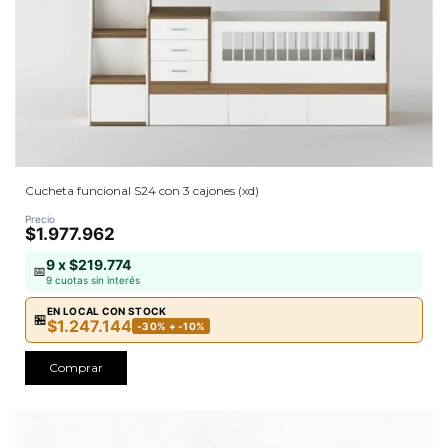
Cucheta funcional S24 con 3 cajones (xd)
Precio
$1.977.962
9 x $219.774
📅
9 cuotas sin interés
EN LOCAL CON STOCK
🏪
$1.247.144
-30% + -10%
Comprar