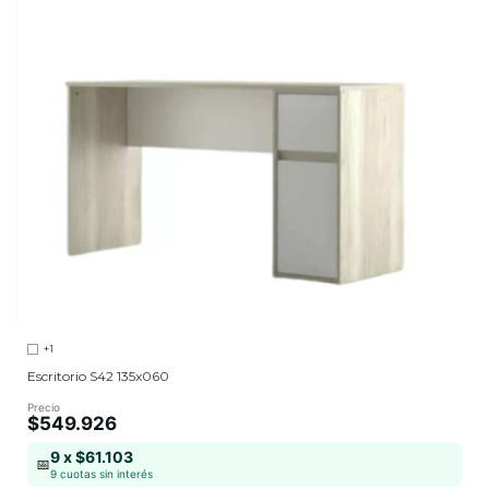
+1
Escritorio S42 135x060
Precio
$549.926
9 x $61.103
📅
9 cuotas sin interés