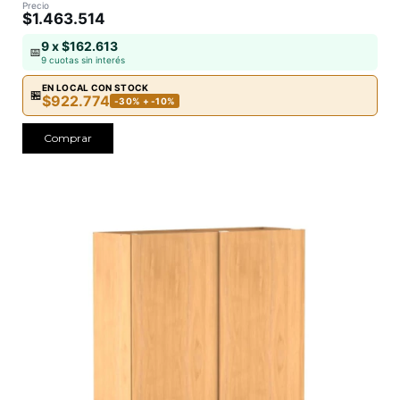
Precio
$1.463.514
9 x $162.613
📅
9 cuotas sin interés
EN LOCAL CON STOCK
🏪
$922.774
-30% + -10%
Comprar