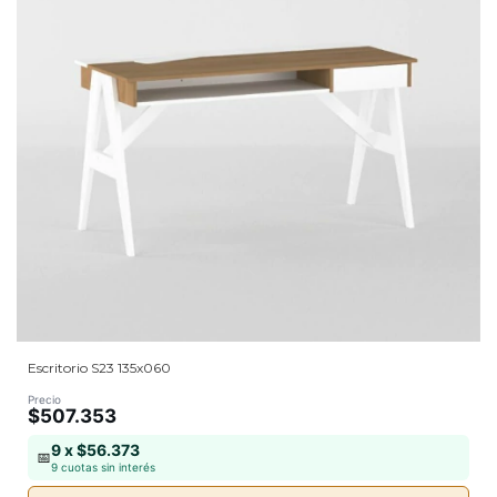
Escritorio S23 135x060
Precio
$507.353
9 x $56.373
📅
9 cuotas sin interés