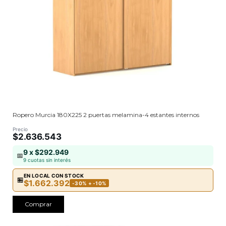
Ropero Murcia 180X225 2 puertas melamina-4 estantes internos
Precio
$2.636.543
9 x $292.949
📅
9 cuotas sin interés
EN LOCAL CON STOCK
🏪
$1.662.392
-30% + -10%
Comprar