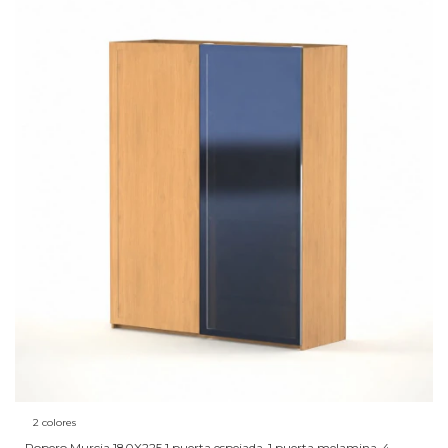
2 colores
Ropero Murcia 180X225 1 puerta espejada-1 puerta melamina-4