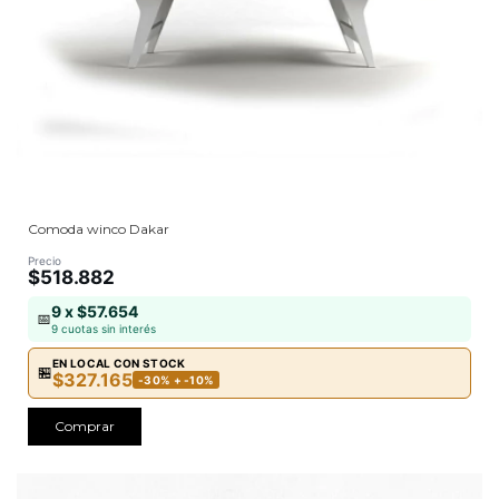
Comoda winco Dakar
Precio
$518.882
9 x $57.654
📅
9 cuotas sin interés
EN LOCAL CON STOCK
🏪
$327.165
-30% + -10%
Comprar