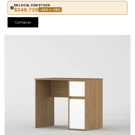
EN LOCAL CON STOCK
🏪
$346.739
-30% + -10%
Comprar