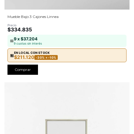
Mueble Bajo 3 Cajones Linnea
Precio
$334.835
9 x $37.204
📅
9 cuotas sin interés
EN LOCAL CON STOCK
🏪
$211.120
-30% + -10%
Comprar