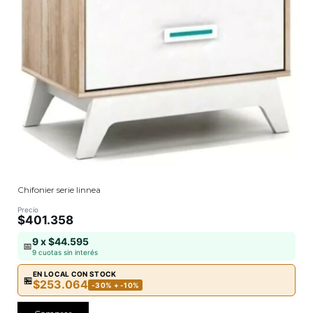
Chifonier serie linnea
Precio
$401.358
9 x $44.595
📅
9 cuotas sin interés
EN LOCAL CON STOCK
🏪
$253.064
-30% + -10%