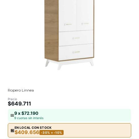
Ropero Linnea
Precio
$649.711
9 x $72.190
📅
9 cuotas sin interés
EN LOCAL CON STOCK
🏪
$409.656
-30% + -10%