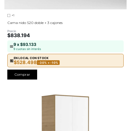
+1
Cama nido S20 doble + 3 cajones
Precio
$838.194
9 x $93.133
📅
9 cuotas sin interés
EN LOCAL CON STOCK
🏪
$528.498
-30% + -10%
Comprar