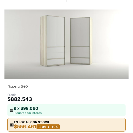
Ropero S40
Precio
$882.543
9 x $98.060
📅
9 cuotas sin interés
EN LOCAL CON STOCK
🏪
$556.461
-30% + -10%