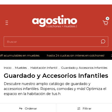
0
cumulables en muebles.
hasta 24 cuotas sin interes en colchones!
2x1 e
Inicio
.
Muebles
.
Habitación Infantil
.
Guardado y Accesorios Infantiles
Guardado y Accesorios Infantiles
Descubre nuestro amplio catálogo de guardado y
accesorios infantiles. Roperos, comodas y más! Optimiza el
espacio en la habitación de tus h
Ordenar
Filtrar