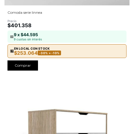
Comoda serie linnea
Precio
$401.358
9 x $44.595
📅
9 cuotas sin interés
EN LOCAL CON STOCK
🏪
$253.064
-30% + -10%
Comprar