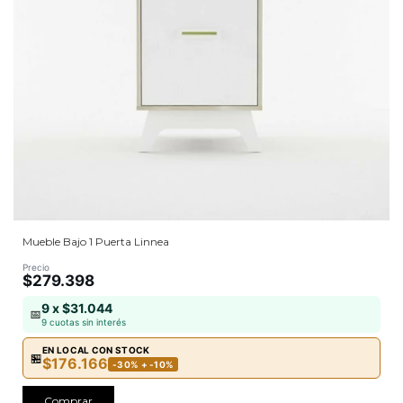
Mueble Bajo 1 Puerta Linnea
Precio
$279.398
9 x $31.044
📅
9 cuotas sin interés
EN LOCAL CON STOCK
🏪
$176.166
-30% + -10%
Comprar