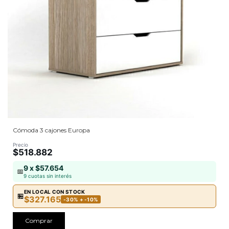
Cómoda 3 cajones Europa
Precio
$518.882
9 x $57.654
📅
9 cuotas sin interés
EN LOCAL CON STOCK
🏪
$327.165
-30% + -10%
Comprar