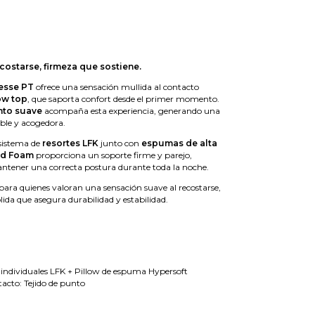
costarse, firmeza que sostiene.
nesse PT
ofrece una sensación mullida al contacto
ow top
, que saporta confort desde el primer momento.
nto suave
acompaña esta experiencia, generando una
able y acogedora.
l sistema de
resortes LFK
junto con
espumas de alta
rd Foam
proporciona un soporte firme y parejo,
tener una correcta postura durante toda la noche.
ra quienes valoran una sensación suave al recostarse,
lida que asegura durabilidad y estabilidad.
s individuales LFK + Pillow de espuma Hypersoft
tacto: Tejido de punto