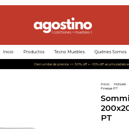
Inicio
Productos
Tecno Muebles
Quiénes Somos
Derrumbe de precios >> 30% off + -10% off acumulables en mue
Inicio
.
Hotsale
.
Finesse PT
Sommie
200x20
PT