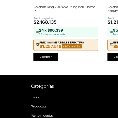
seo Diamante
Colchon King 200x200 King Koil Finesse
Colcho
PT
Espuma
Precio sugerido
Precio
$2.168.135
$1.2
24 x $90.339
9 
%
📅
📅
24 cuotas sin interés
9 c
E
PRECIOS IMBATIBLES EFECTIVO
EF
🏆
💵
$1.257.518
$
-30% + -15%
Comprar
Co
Categorías
Inicio
Productos
Tecno Muebles