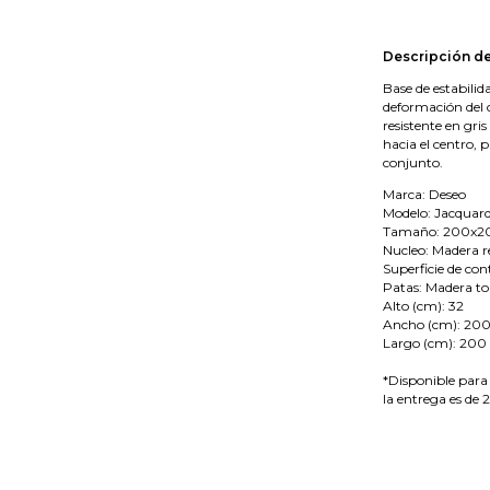
Descripción de
Base de estabilid
deformación del 
resistente en gri
hacia el centro, 
conjunto.
Marca: Deseo
Modelo: Jacquar
Tamaño: 200x2
Nucleo: Madera r
Superficie de con
Patas: Madera t
Alto (cm): 32
Ancho (cm): 20
Largo (cm): 200
*Disponible para
la entrega es de 