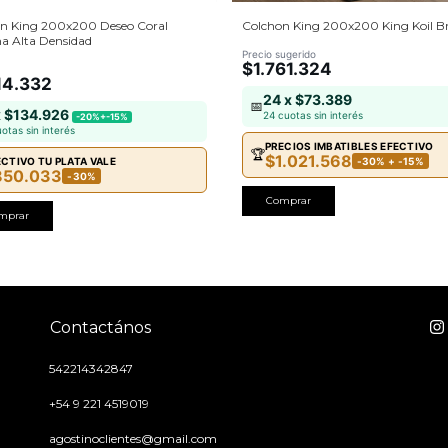
n King 200x200 Deseo Coral
Colchon King 200x200 King Koil B
 Alta Densidad
Precio sugerido
$1.761.324
14.332
24 x $73.389
📅
x $134.926
24 cuotas sin interés
-20%+-15%
uotas sin interés
PRECIOS IMBATIBLES EFECTIVO
🏆
$1.021.568
ECTIVO TU PLATA VALE
-30% + -15%
850.033
-30%
Comprar
mprar
Contactános
542214342847
+54 9 221 4519019
agostinoclientes@gmail.com