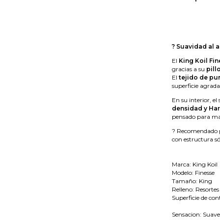
? Suavidad al a
El
King Koil Fi
gracias a su
pill
El
tejido de pu
superficie agrad
En su interior, e
densidad y Ha
pensado para man
? Recomendado pa
con estructura só
Marca: King Koil
Modelo: Finesse
Tamaño: King
Relleno: Resorte
Superficie de con
Sensacion: Suave