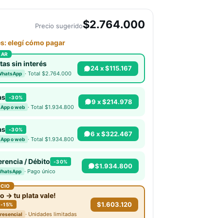
$2.764.000
Precio sugerido
es: elegí cómo pagar
LAR
tas sin interés
24 x $115.167
· Total $2.764.000
WhatsApp
as
-30%
9 x $214.978
· Total $1.934.800
App o web
as
-30%
6 x $322.467
· Total $1.934.800
App o web
erencia / Débito
-30%
$1.934.800
· Pago único
WhatsApp
ECIO
o → tu plata vale!
$1.603.120
 -15%
· Unidades limitadas
presencial