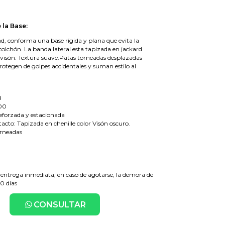
 la Base:
ad, conforma una base rígida y plana que evita la
colchón. La banda lateral esta tapizada en jackard
s visón. Textura suave.Patas torneadas desplazadas
protegen de golpes accidentales y suman estilo al
d
00
eforzada y estacionada
tacto: Tapizada en chenille color Visón oscuro.
orneadas
0
 entrega inmediata, en caso de agotarse, la demora de
20 días
CONSULTAR