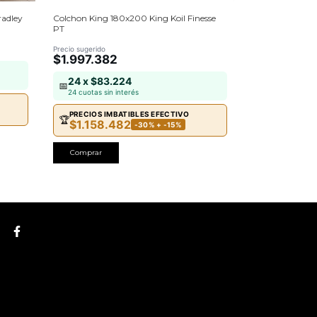
radley
Colchon King 180x200 King Koil Finesse
Colchon King 2
PT
Precio sugerido
$1.470.42
Precio sugerido
$1.997.382
24 x $61.
📅
24 x $83.224
24 cuotas sin 
📅
24 cuotas sin interés
PRECIOS IMB
🏆
$852.8
PRECIOS IMBATIBLES EFECTIVO
🏆
$1.158.482
-30% + -15%
Comprar
Comprar