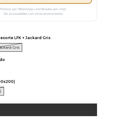
Promos por WhatsApp coordinadas por chat.
No acumulables con otras promociones.
esorte LFK + Jackard Gris
ackard Gris
ido
00x200)
)