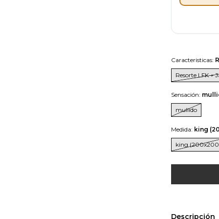
Caracteristicas:
R
Resorte LFK + J
Sensación:
mull
mullido
Medida:
king (2
king (200x200
Descripción