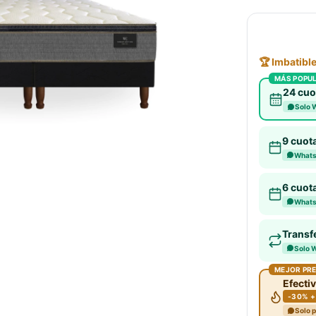
🏆 Imbatibl
MÁS POPU
24 cuo
Solo 
9 cuot
Whats
6 cuot
Whats
Transf
Solo 
MEJOR PR
Efectiv
-30% +
Solo 