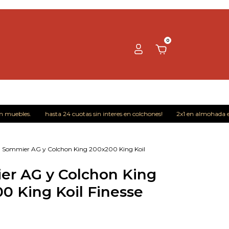
0
bles.
hasta 24 cuotas sin interes en colchones!
2x1 en almohada eco du
Sommier AG y Colchon King 200x200 King Koil
r AG y Colchon King
0 King Koil Finesse