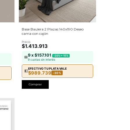
Base Baulera 2 Plazas 140x190 Deseo
cama con cajón
Precio
$1.413.913
9 x $157.101
-20%+-15%
📅
9 cuotas sin interés
EFECTIVO TU PLATA VALE
💵
$989.739
-30%
Comprar