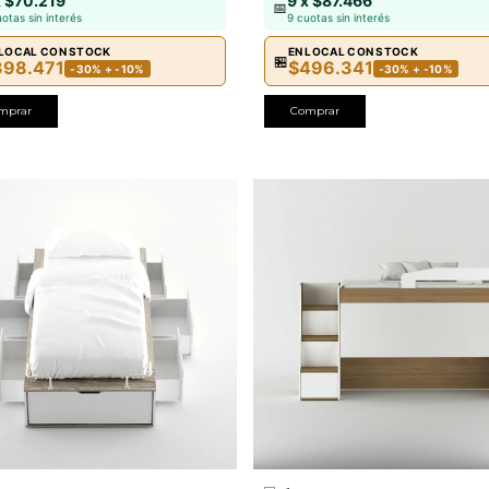
x $70.219
9 x $87.466
📅
uotas sin interés
9 cuotas sin interés
 LOCAL CON STOCK
EN LOCAL CON STOCK
🏪
398.471
$496.341
-30% + -10%
-30% + -10%
mprar
Comprar