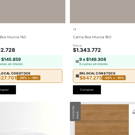
+3
Box Murcia 160
Cama Box Murcia 180
Precio
12.728
$1.343.772
x $145.859
9 x $149.308
📅
uotas sin interés
9 cuotas sin interés
 LOCAL CON STOCK
EN LOCAL CON STOCK
🏪
827.701
$847.275
-30% + -10%
-30% + -10%
mprar
Comprar