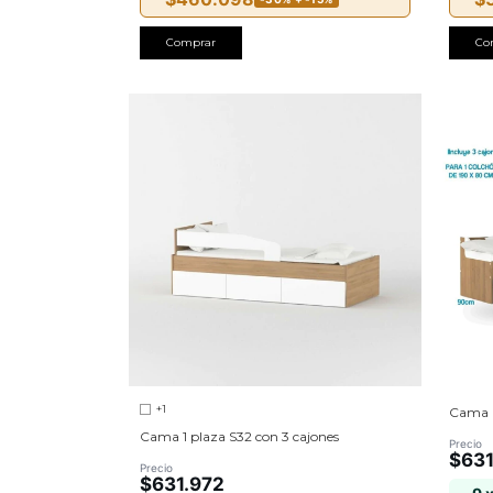
Comprar
Co
+1
Cama 
Cama 1 plaza S32 con 3 cajones
Precio
$631
Precio
$631.972