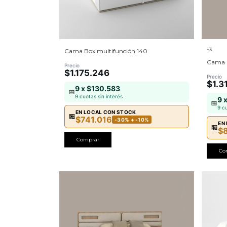
+3
Cama Box multifunción 140
Cama 
Precio
$1.175.246
Precio
$1.3
9 x $130.583
📅
9 cuotas sin interés
9 
📅
9 c
EN LOCAL CON STOCK
🏪
$741.016
-30% + -10%
EN
🏪
$
Comprar
Co