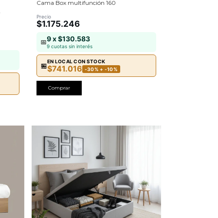
Cama Box multifunción 160
r
Precio
$1.175.246
9 x $130.583
📅
9 cuotas sin interés
EN LOCAL CON STOCK
🏪
$741.016
-30% + -10%
Comprar