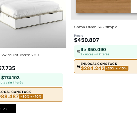
Cama Divan S02 simple
Precio
$450.807
9 x $50.090
📅
9 cuotas sin interés
Box multifunción 200
EN LOCAL CON STOCK
🏪
$284.242
67.735
-30% + -10%
x $174.193
uotas sin interés
 LOCAL CON STOCK
988.487
-30% + -10%
mprar