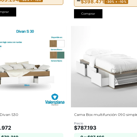
$398.471
-30% + -10%
mprar
Comprar
Divan S30
Cama Box multifunción 090 simpl
Precio
.972
$787.193