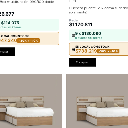
+1
ox multifunción 090/100 doble
Cucheta puente S36 (cama superio
solamente)
26.677
Precio
x $114.075
$1.170.811
uotas sin interés
9 x $130.090
📅
 LOCAL CON STOCK
9 cuotas sin interés
647.340
-30% + -10%
EN LOCAL CON STOCK
🏪
$738.219
-30% + -10%
mprar
Comprar