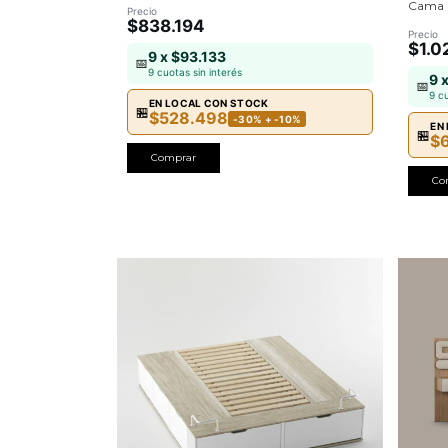
Cama B
Precio
$838.194
Precio
$1.0
9 x $93.133
📅
9 cuotas sin interés
9 
📅
9 c
EN LOCAL CON STOCK
🏪
$528.498
-30% + -10%
EN
🏪
$
Comprar
Co