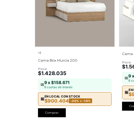
+3
Cama 
Cama Box Murcia 200
Precio
$1.5
Precio
$1.428.035
9 
📅
9 c
9 x $158.671
📅
9 cuotas sin interés
EN
🏪
$
EN LOCAL CON STOCK
🏪
$900.404
-30% + -10%
Co
Comprar