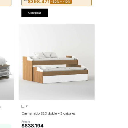
$398.471
-30% + -10%
Comprar
+1
e
Cama nido S20 doble + 3 cajones
Precio
$838.194