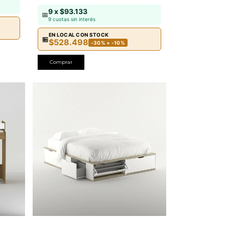
9 x $93.133
📅
9 cuotas sin interés
EN LOCAL CON STOCK
🏪
$528.498
-30% + -10%
Comprar