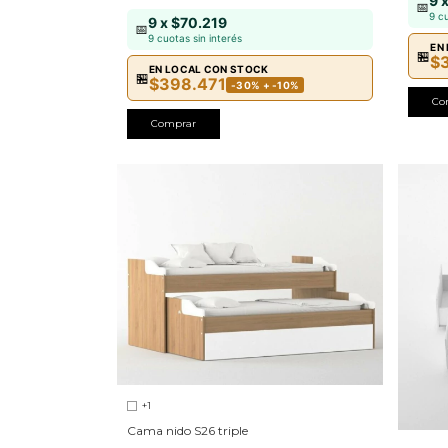
9 
📅
9 c
9 x $70.219
📅
9 cuotas sin interés
EN
🏪
$
EN LOCAL CON STOCK
🏪
$398.471
-30% + -10%
Co
Comprar
+1
Cama nido S26 triple