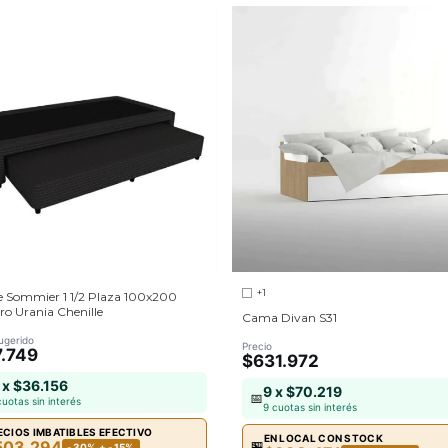
+1
e Sommier 1 1/2 Plaza 100x200
ro Urania Chenille
Cama Divan S31
ugerido
Precio
.749
$631.972
 x $36.156
9 x $70.219
📅
cuotas sin interés
9 cuotas sin interés
ECIOS IMBATIBLES EFECTIVO
EN LOCAL CON STOCK
503.294
🏪
-30% + -15%