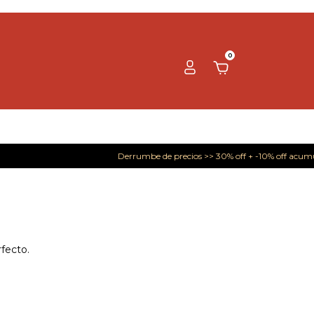
0
Derrumbe de precios >> 30% off + -10% off acumulables en
fecto.