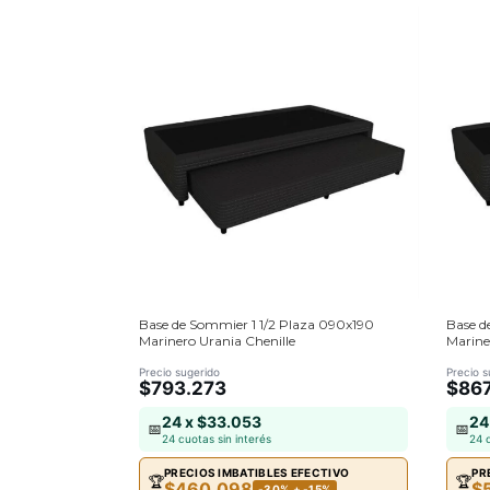
Base de Sommier 1 1/2 Plaza 090x190
Base d
Marinero Urania Chenille
Marine
Precio sugerido
Precio s
$793.273
$867
24 x $33.053
24
📅
📅
24 cuotas sin interés
24 
PRECIOS IMBATIBLES EFECTIVO
PR
🏆
🏆
$460.098
$
-30% + -15%