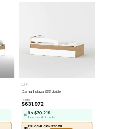
+1
Cama 1 plaza S33 doble
Precio
$631.972
9 x $70.219
📅
9 cuotas sin interés
EN LOCAL CON STOCK
🏪