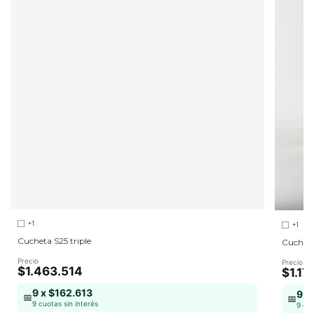
+1
+1
Cucheta S25 triple
Cucheta
Precio
Precio
$1.463.514
$1.17
9 x $162.613
9 x
📅
📅
9 cuotas sin interés
9 cuo