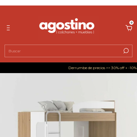
0
Derrumbe de precios >> 30% off + -10% o