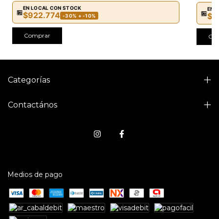
EN LOCAL CON STOCK
EN 
🏪
🏪
$922.774
$7
-30% + -10%
Comprar
Co
Categorías
Contactános
Medios de pago