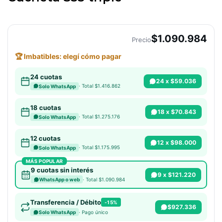
$1.090.984
Precio
🏆 Imbatibles: elegí cómo pagar
24 cuotas
24 x $59.036
· Total $1.416.862
Solo WhatsApp
18 cuotas
18 x $70.843
· Total $1.275.176
Solo WhatsApp
12 cuotas
12 x $98.000
· Total $1.175.995
Solo WhatsApp
MÁS POPULAR
9 cuotas sin interés
9 x $121.220
· Total $1.090.984
WhatsApp o web
Transferencia / Débito
-15%
$927.336
· Pago único
Solo WhatsApp