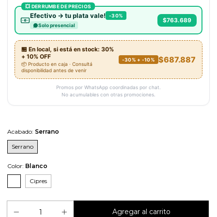
💥 DERRUMBE DE PRECIOS
Efectivo → tu plata vale!
-30%
$763.689
Solo presencial
🏪 En local, si está en stock: 30%
+ 10% OFF
$687.887
-30% + -10%
📦 Producto en caja · Consultá
disponibilidad antes de venir
Promos por WhatsApp coordinadas por chat.
No acumulables con otras promociones.
Acabado:
Serrano
Serrano
Color:
Blanco
Cipres