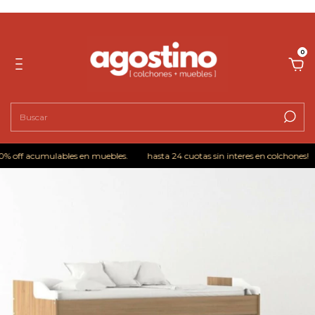
0
% off acumulables en muebles.
hasta 24 cuotas sin interes en colchones!