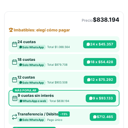
$838.194
Precio
🏆 Imbatibles: elegí cómo pagar
24 cuotas
24 x $45.357
· Total $1.088.564
Solo WhatsApp
18 cuotas
18 x $54.428
· Total $979.708
Solo WhatsApp
12 cuotas
12 x $75.292
· Total $903.508
Solo WhatsApp
MÁS POPULAR
9 cuotas sin interés
9 x $93.133
· Total $838.194
WhatsApp o web
Transferencia / Débito
-15%
$712.465
· Pago único
Solo WhatsApp