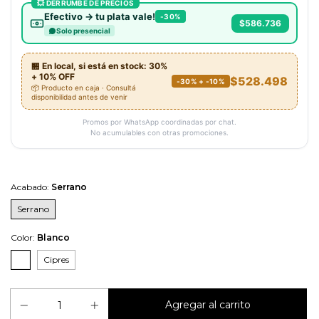
💥 DERRUMBE DE PRECIOS
Efectivo → tu plata vale!
-30%
$586.736
Solo presencial
🏪 En local, si está en stock: 30%
+ 10% OFF
$528.498
-30% + -10%
📦 Producto en caja · Consultá
disponibilidad antes de venir
Promos por WhatsApp coordinadas por chat.
No acumulables con otras promociones.
Acabado:
Serrano
Serrano
Color:
Blanco
Cipres