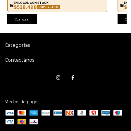
EN LOCAL CON STOCK
EN 
🏪
🏪
$528.498
$3
-30% + -10%
Comprar
Co
Categorías
Contactános
Medios de pago