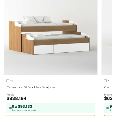
+1
+1
Cama nido S20 doble + 3 cajones
Cama 1 
Precio
Precio
$838.194
$631
9 x $93.133
9 x
📅
📅
9 cuotas sin interés
9 cuo