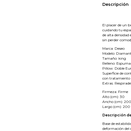
Descripción
El placer de un b
cuidando tu esp
de alta densidad
sin perder comod
Marca: Deseo
Modelo: Diaman
Tamaño: king
Relleno: Espuma
Pillow: Doble Eu
Superficie de con
con tratamiento 
Extras: Respirade
Firmeza: Firme
Alto (cm): 30
Ancho (cm): 20
Largo (cm): 200
Descripción de
Base de estabilid
deformación del 