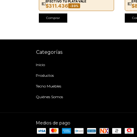
E
EFECTIVO TU PLATA VALE
EF
💵
💵
$311.436
$
-30%
Comprar
Co
Categorías
Inicio
Productos
Tecno Muebles
Quiénes Somos
Medios de pago