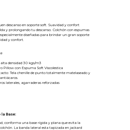
uen descanso en soporte soft. Suavidad y confort
alda y prolongando tu descanso. Colchón con espumas
 especialmente diseñadas para brindar un gran soporte
idad y confort.
te
 alta densidad 30 kgs/m3
ro Pillow con Espuma Soft Viscolestica
tacto: Tela chenille de punto totalmente matelaseado y
antiácaros.
ros laterales, agarraderas reforzadas
0
 la Base:
ad, conforma una base rígida y plana que evita la
colchón. La banda lateral esta tapizada en jackard