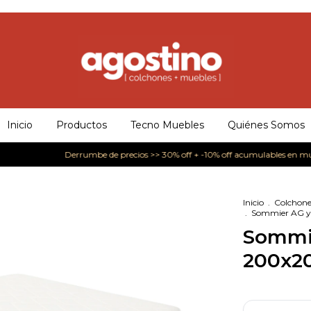
Inicio
Productos
Tecno Muebles
Quiénes Somos
Derrumbe de precios >> 30% off + -10% off acumulables en muebles.
Inicio
.
Colchone
.
Sommier AG y
Sommie
200x2