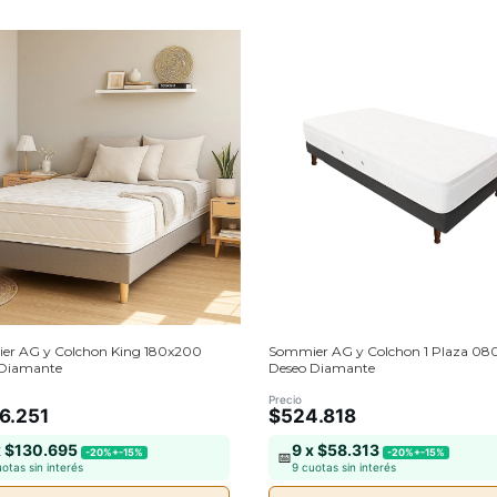
er AG y Colchon King 180x200
Sommier AG y Colchon 1 Plaza 08
 Diamante
Deseo Diamante
Precio
76.251
$524.818
x $130.695
9 x $58.313
-20%+-15%
-20%+-15%
📅
uotas sin interés
9 cuotas sin interés