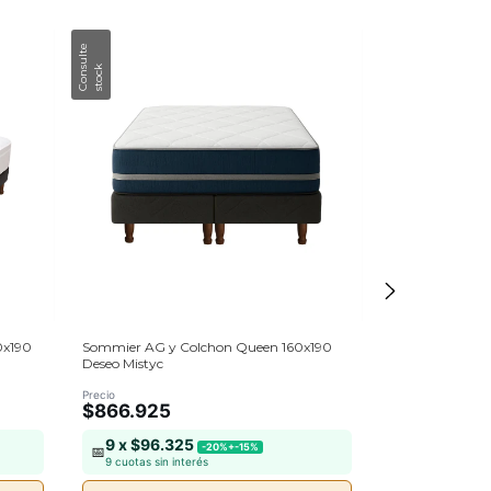
0x190
Sommier AG y Colchon Queen 160x190
Sommier AG y C
Deseo Mistyc
Deseo Mistyc
Precio
Precio
$866.925
$695.164
9 x $96.325
9 x $77.2
-20%+-15%
📅
📅
9 cuotas sin interés
9 cuotas sin in