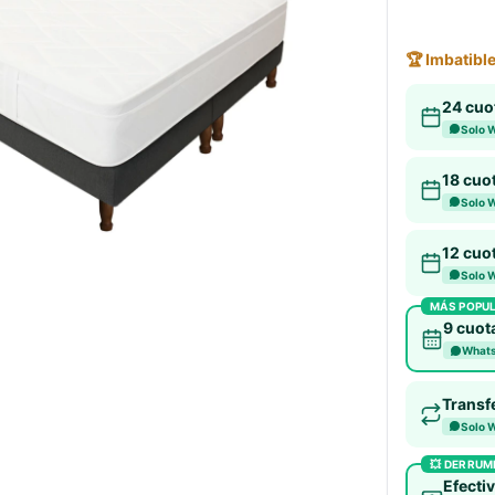
🏆 Imbatibl
24 cuo
Solo 
18 cuo
Solo 
12 cuo
Solo 
MÁS POPU
9 cuota
Whats
Transf
Solo 
💥 DERRUM
Efectiv