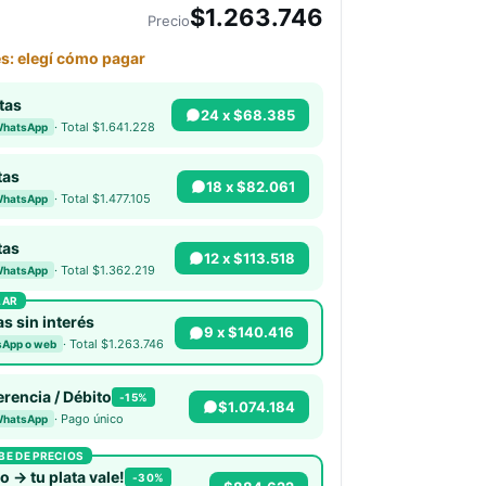
$1.263.746
Precio
es: elegí cómo pagar
tas
24 x $68.385
· Total $1.641.228
WhatsApp
tas
18 x $82.061
· Total $1.477.105
WhatsApp
tas
12 x $113.518
· Total $1.362.219
WhatsApp
LAR
s sin interés
9 x $140.416
· Total $1.263.746
App o web
erencia / Débito
-15%
$1.074.184
· Pago único
WhatsApp
BE DE PRECIOS
o → tu plata vale!
-30%