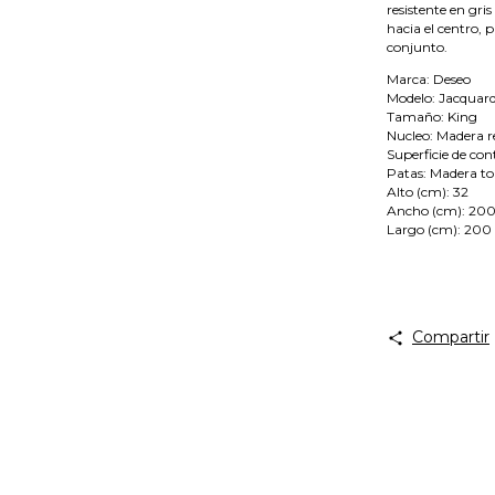
resistente en gri
hacia el centro, 
conjunto.
Marca: Deseo
Modelo: Jacquar
Tamaño: King
Nucleo: Madera r
Superficie de con
Patas: Madera t
Alto (cm): 32
Ancho (cm): 20
Largo (cm): 200
Compartir