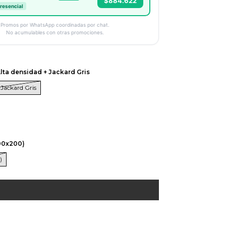
$884.622
presencial
Promos por WhatsApp coordinadas por chat.
No acumulables con otras promociones.
lta densidad + Jackard Gris
 Jackard Gris
00x200)
)