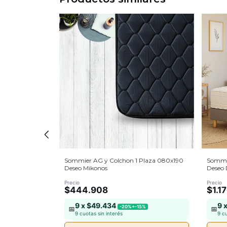
/2 Plaza
Sommier AG y Colchon 1 Plaza 080x190
Sommi
Deseo Mikonos
Deseo
Precio
Precio
$444.908
$1.1
9 x $49.434
9 
5%
-20%+-15%
📅
📅
9 cuotas sin interés
9 c