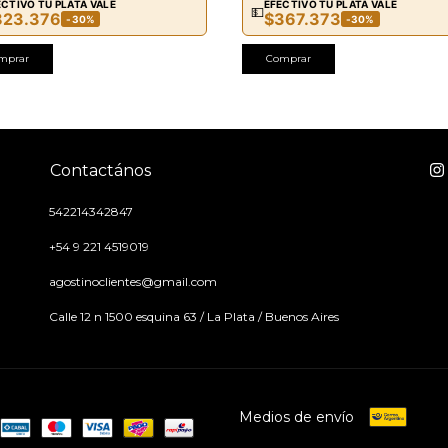
ECTIVO TU PLATA VALE
EFECTIVO TU PLATA VALE
💵
823.376
$367.373
-30%
-30%
mprar
Comprar
Contactános
542214342847
+54 9 221 4519019
agostinoclientes@gmail.com
Calle 12 n 1500 esquina 63 / La Plata / Buenos Aires
Medios de envío