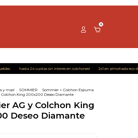
0
hasta 24 cuotas sin interes en colchones!
2x1 en almohada eco duvet 
s y mas!
.
SOMMIER
.
Sommier + Colchon Espuma
 Colchon King 200x200 Deseo Diamante
r AG y Colchon King
00 Deseo Diamante