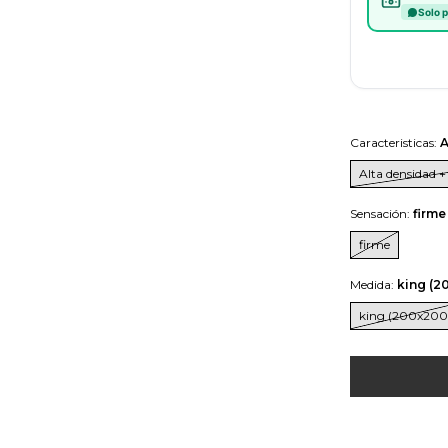
Solo 
Caracteristicas:
A
Alta densidad +
Sensación:
firme
firme
Medida:
king (2
king (200x200