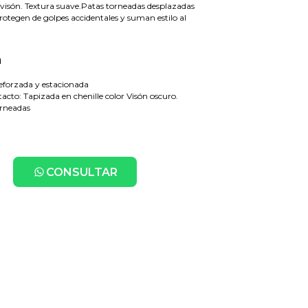
s visón. Textura suave.Patas torneadas desplazadas
protegen de golpes accidentales y suman estilo al
d
eforzada y estacionada
tacto: Tapizada en chenille color Visón oscuro.
orneadas
0
CONSULTAR