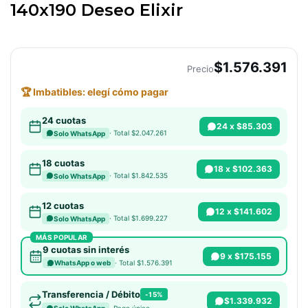
140x190 Deseo Elixir
$1.576.391
Precio
🏆 Imbatibles: elegí cómo pagar
24 cuotas
24 x $85.303
· Total $2.047.261
Solo WhatsApp
18 cuotas
18 x $102.363
· Total $1.842.535
Solo WhatsApp
12 cuotas
12 x $141.602
· Total $1.699.227
Solo WhatsApp
MÁS POPULAR
9 cuotas sin interés
9 x $175.155
· Total $1.576.391
WhatsApp o web
Transferencia / Débito
-15%
$1.339.932
· Pago único