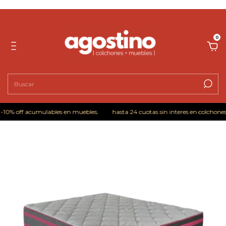
0
10% off acumulables en muebles.
hasta 24 cuotas sin interes en colchones!