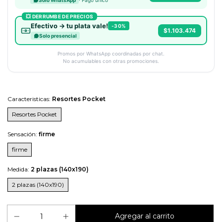
Solo WhatsApp
💥 DERRUMBE DE PRECIOS
Efectivo → tu plata vale!
-30%
$1.103.474
Solo presencial
Promos por WhatsApp coordinadas por chat.
No acumulables con otras promociones.
Caracteristicas:
Resortes Pocket
Resortes Pocket
Sensación:
firme
firme
Medida:
2 plazas (140x190)
2 plazas (140x190)