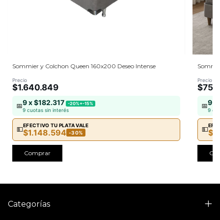
Sommier y Colchon Queen 160x200 Deseo Intense
Sommier
Precio
Precio
$1.640.849
$752
9 x $182.317
9 x
-20%+-15%
📅
📅
9 cuotas sin interés
9 cuo
EFECTIVO TU PLATA VALE
EFEC
💵
💵
$1.148.594
$5
-30%
Comprar
Co
Categorías