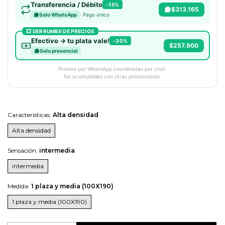
Transferencia / Débito
-15%
$313.165
· Pago único
Solo WhatsApp
💥 DERRUMBE DE PRECIOS
Efectivo → tu plata vale!
-30%
$257.900
Solo presencial
Promos por WhatsApp coordinadas por chat.
No acumulables con otras promociones.
Caracteristicas:
Alta densidad
Alta densidad
Sensación:
intermedia
intermedia
Medida:
1 plaza y media (100X190)
1 plaza y media (100X190)