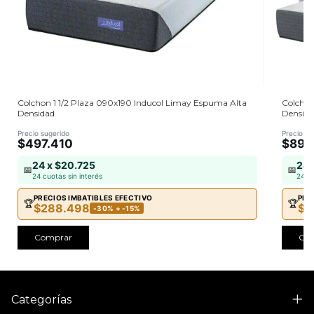
Colchon 1 1/2 Plaza 090x190 Inducol Limay Espuma Alta
Colchon
Densidad
Densida
Precio sugerido
Precio su
$497.410
$894
24 x $20.725
24 
📅
📅
24 cuotas sin interés
24 cu
PRECIOS IMBATIBLES EFECTIVO
PRE
🏆
🏆
$288.498
$5
-30% + -15%
Comprar
Co
Categorías