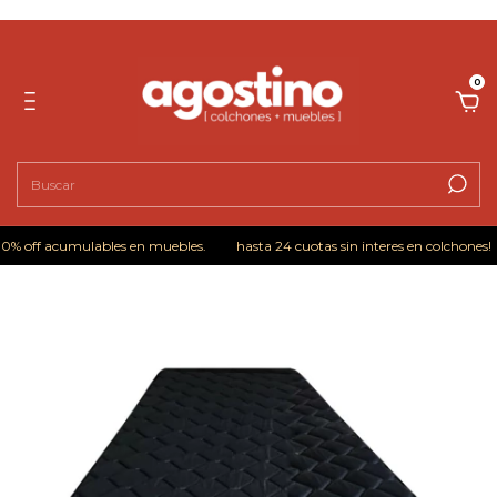
0
% off acumulables en muebles.
hasta 24 cuotas sin interes en colchones!