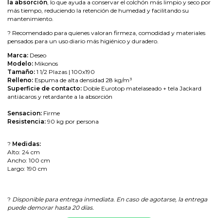
la absorción
, lo que ayuda a conservar el colchón más limpio y seco por
más tiempo, reduciendo la retención de humedad y facilitando su
mantenimiento.
? Recomendado para quienes valoran firmeza, comodidad y materiales
pensados para un uso diario más higiénico y duradero.
Marca:
Deseo
Modelo:
Mikonos
Tamaño:
1 1/2 Plazas | 100x190
Relleno:
Espuma de alta densidad 28 kg/m³
Superficie de contacto:
Doble Eurotop matelaseado + tela Jackard
antiácaros y retardante a la absorción
Sensacion:
Firme
Resistencia:
90 kg por persona
?
Medidas:
Alto: 24 cm
Ancho: 100 cm
Largo: 190 cm
?
Disponible para entrega inmediata. En caso de agotarse, la entrega
puede demorar hasta 20 días.