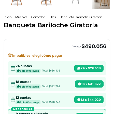
Inicio
.
Muebles
.
Comedor
.
Sillas
.
Banqueta Bariloche Giratoria
Banqueta Bariloche Giratoria
$490.056
Precio
🏆 Imbatibles: elegí cómo pagar
24 cuotas
24 x $26.518
· Total $636.436
Solo WhatsApp
18 cuotas
18 x $31.822
· Total $572.792
Solo WhatsApp
12 cuotas
12 x $44.020
· Total $528.242
Solo WhatsApp
MÁS POPULAR
9 cuotas sin interés