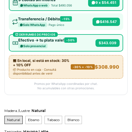
9 x $54.451
· Total $490.056
WhatsApp o web
Transferencia / Débito
-15%
$416.547
· Pago único
Solo WhatsApp
💥 DERRUMBE DE PRECIOS
Efectivo → tu plata vale!
-30%
$343.039
Solo presencial
🏪 En local, si está en stock: 30%
+ 10% OFF
$308.990
-30% + -10%
📦 Producto en caja · Consultá
disponibilidad antes de venir
Promos por WhatsApp coordinadas por chat.
No acumulables con otras promociones.
Madera /Lustre:
Natural
Natural
Ebano
Tabaco
Blanco
Tapizados:
Havana Latte