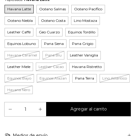
Havana Latte
Océano Salinas
Océano Pacífico
Océano Niebla
Océano Costa
Lino Mostaza
Leather Caffé
Geo Cuarzo
Equinos Tordillo
Equinos Lobuno
Pana Siena
Pana Grigio
Havana Caramel
Pana Blu
Leather Vaniglia
Leather Miele
Leather Cacao
Havana Ristretto
Equinos Bayo
Equinos Alazan
Pana Terra
Lino Atlántico
Havana Nero
Medios de envío